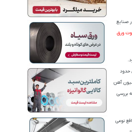
در صنایع
ت‌ ورق
د.
 حدود
سیون آهن
ه بررسی
قع نوعی