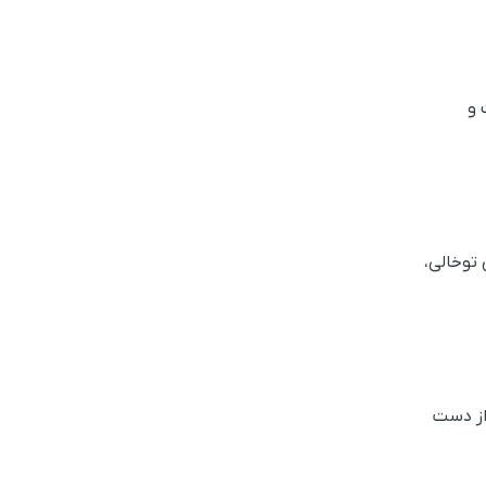
 و
توخالی،
 از دست