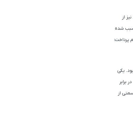
یز از
 سبب شده
م پرداخت:
ود. یکی
 برابر
متی از