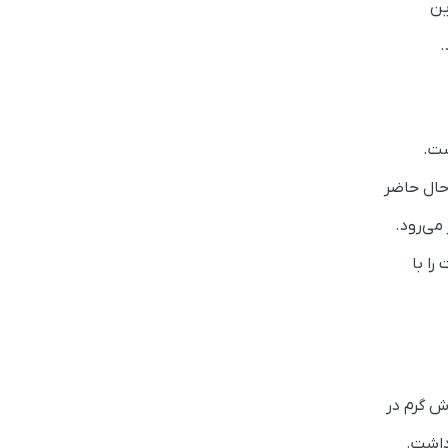
ین
ست.
حال حاضر
می‌رود.
را با
وش گرم در
 داشت
.