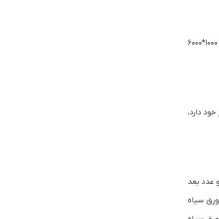
ضخامت این ورق، ۱۵ میلی‌متر به بالا می‌باشد و در هر سایزی قابل خرید است؛ اما بعضی ابعاد مانند ۱۰۰۰*۲۰۰۰ و ۱۲۵۰*۲۵۰۰ و ۱۰۰۰*۶۰۰۰
ود دارد،
 Strength، به معنای استحکام و عدد بعد
متر مربع است. ورق سیاه استاندارد ST37 به عنوان ورق سیاه