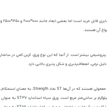
وشیمی بیشتر است. از آنجا که این نوع ورق، کربن کمی در ساختار خ
دلیل نرمی، انعطاف‌پذیری و شکل پذیری بالایی دارد.
ST52 وST37، دو گرید معروف برای ورق سیاه صنعتی و معمولی هستند که در آ‌ن‌ها ST نماد
از آن میزان تنش نهایی یا همان سختی ورق برحسب کیلوگرم بر سانتی‌