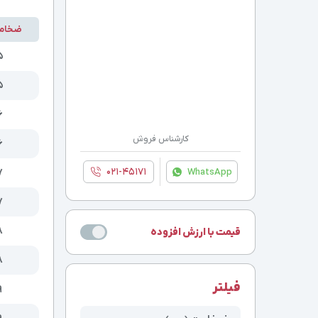
ضخام
۵
۵
۶
کارشناس فروش
۶
۰۲۱-۴۵۱۷۱
WhatsApp
۷
۷
۸
قیمت با ارزش افزوده
۸
فیلتر
۹