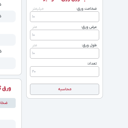
۵
2/5
ضخامت ورق:
میلیمتر
3
۵
3/5
عرض ورق:
متر
4
5
طول ورق:
متر
6
۵
تعداد:
ورق گ
محاسبه
ضخا