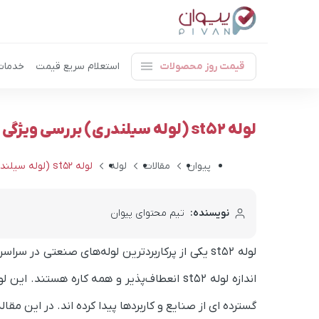
قیمت روز محصولات
استعلام سریع قیمت
خدمات
لوله st52 (لوله سیلندری) بررسی ویژگی و کاربرد انواع لوله st52
پیوان
مقالات
لوله
لوله st52 (لوله سیلندری) | انواع لوله st52 + کاربرد آن
نویسنده:
تیم محتوای پیوان
لوله st52 یکی از پرکاربردترین لوله‌های صنعتی 
اندازه لوله st52 انعطاف‌پذیر و همه کاره هس
گسترده ای از صنایع و کاربردها پیدا کرده اند. در این مقاله قصد د