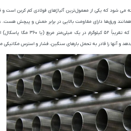
لوله سیلندری از جنس ورق فولادی st52 ساخته می شود که یکی از معمول‌ترین آلیاژهای فولادی کم کربن ا
نام این نوع لوله برگرفته از استحکام کششی آن است که تقریباً 52 کیلوگرم در 
‌دهد و آنها را قادر به تحمل بارهای سنگین، فشار و استرس مکانیکی م