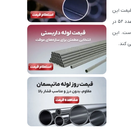
ست و قیمت این
لوله st52 همانند ورق‌ها دارای مقاومت بالایی در برابر خمش و پیچش هست. عدد 52 در
یک میلی‌متر مربع (یا 360 مگا پاسکال) است. این
ی کند.