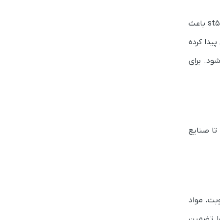
لوله st52 در زمینه صرفه‌جویی اقتصادی هم بسیار موفق عمل می‌کند. در واقع استفاده از این آلیاژ در تولید لوله سیلندری st52 باعث
پیدا کرده
ی می‌شود. برای
ته تا صنایع
وبت، مواد
را تضمین