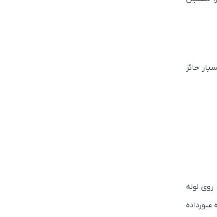
د بسیار حائز
 روی لوله
 عبورداده