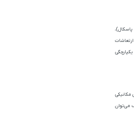
ه آن است. این لوله‌ با استحکام کششی 52000 پوند بر اینچ مربع (360 مگا پاسکال)،
ارتعاشات
ده تا یکپارچگی
س مکانیکی
 می‌توان