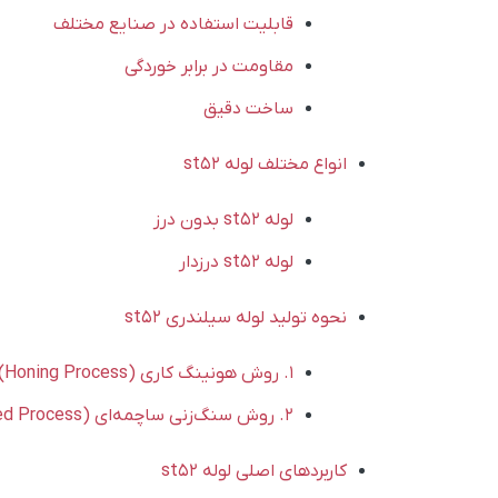
قابلیت استفاده در صنایع مختلف
مقاومت در برابر خوردگی
ساخت دقیق
انواع مختلف لوله st52
لوله st52 بدون درز
لوله st52 درزدار
نحوه تولید لوله سیلندری st52
1. روش هونینگ کاری (Honing Process)
2. روش سنگ‌زنی ساچمه‌ای (Roller Burnished Process)
کاربردهای اصلی لوله st52