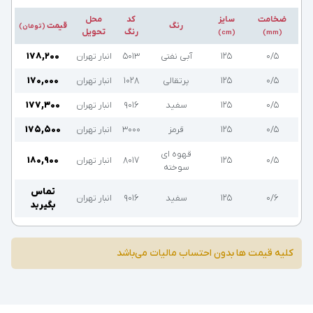
ضخامت
سایز
کد
محل
رنگ
قیمت
(تومان)
رنگ
تحویل
(cm)
(mm)
۰/۵
۱۲۵
آبی نفتی
5013
انبار تهران
۱۷۸,۲۰۰
۰/۵
۱۲۵
پرتقالی
1028
انبار تهران
۱۷۰,۰۰۰
۰/۵
۱۲۵
سفید
9016
انبار تهران
۱۷۷,۳۰۰
۰/۵
۱۲۵
قرمز
3000
انبار تهران
۱۷۵,۵۰۰
قهوه ای
۰/۵
۱۲۵
8017
انبار تهران
۱۸۰,۹۰۰
سوخته
تماس
۰/۶
۱۲۵
سفید
9016
انبار تهران
بگیرید
کلیه قیمت ها بدون احتساب مالیات می‌باشد