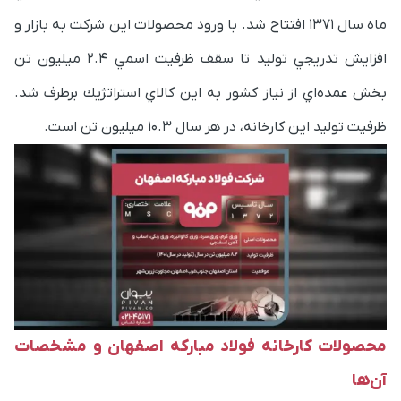
ماه سال 1371 افتتاح شد. با ورود محصولات اين شركت به بازار و
افزايش تدريجي توليد تا سقف ظرفيت اسمي 2.4 ميليون تن
بخش عمده‌اي از نياز كشور به اين كالاي استراتژيك برطرف شد.
ظرفیت تولید این کارخانه، در هر سال 10.3 میلیون تن است.
محصولات کارخانه فولاد مبارکه اصفهان و مشخصات
آن‌ها