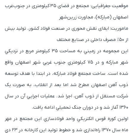
موقعیت جغرافیایی: مجتمع در فضای ۳۵ کیلومتری در جنوب‌غرب
اصفهان (مبارکه)، مجاورت زرین‌شهر
ماموریت: ایفای نقش محوری در صنعت فولاد کشور، تولید بیش
از ۵۰٪ مصرف داخلی در صنایع مختلف
این مجموعه در زميني به مساحت 35 کیلومتر مربع در نزديكي
شهر مباركه و در 75 كيلومتري جنوب غربي شهر اصفهان واقع
شده است.
ساخت مجتمع فولاد مبارکه، در ابتدا با هدف توسعه
ذوب آهن اصفهان مطرح شد اما بعد از انقلاب، به صورت یک
شرکت مستقل از ذوب آهن، اجرا شد. عمليات اجرايي آن در سال
1360 آغاز شد و در دوران جنگ تحميلي ادامه يافت.
اولين كوره قوس الكتريكي واحد فولادسازي اين مجتمع در مهر
ماه سال 1370 راه‌اندازي شد و خطوط توليد اين كارخانه در 23 دي