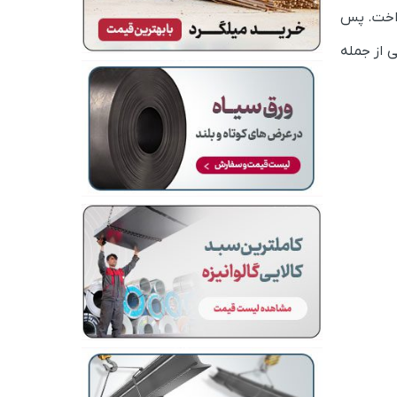
داخت. پس
 از جمله