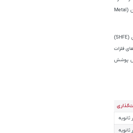
 (
Metal
علاوه بر این، این فلزات به‌طور چشمگیری در بورس‌های کالایی مانند بورس فلزات لندن (LME) و بورس کالای آتی شانگهای (SHFE)
های فلزات
صوص پوشش
‌گذاری
ر ثانویه
ر ثانویه