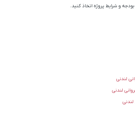
ودجه و شرایط پروژه اتخاذ کنید.
انی لندنی
یروانی لندنی
 لندنی