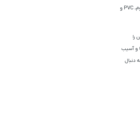
، آلومینیوم، PVC و
 را
ا و آسیب
اده می‌شود. اگر به دنبال