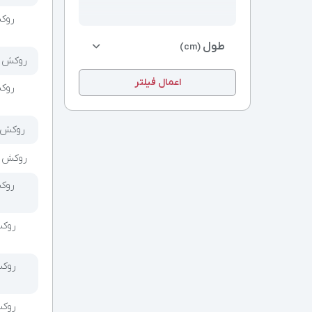
طول
(cm)
روکش طبی
اعمال فیلتر
روکش طب
روکش طبیع