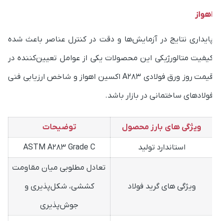
هواز
ایداری نتایج در آزمایش‌ها و دقت در کنترل عناصر باعث شده
یفیت متالورژیکی این محصولات یکی از عوامل تعیین‌کننده در
قیمت روز ورق فولادی A283 اکسین اهواز و شاخص ارزیابی فنی
ولادهای ساختمانی در بازار باشد.
ویژگی های بارز محصول
توضیحات
استاندارد تولید
ASTM A283 Grade C
تعادل مطلوبی میان مقاومت
ویژگی های گرید فولاد
کششی، شکل‌پذیری و
جوش‌پذیری
کربن حدود ۰٫۲۳٪، منگنز ۰٫۹۰٪،