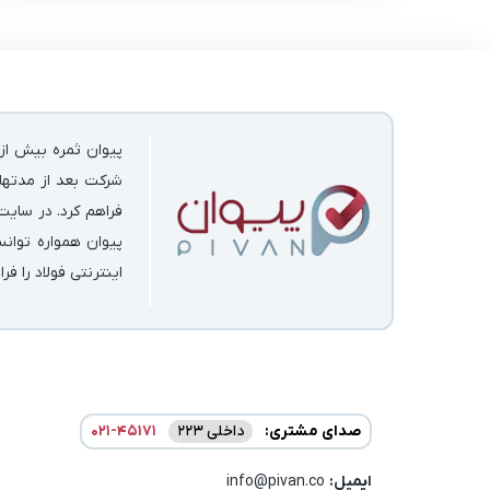
پیوان ثمره بیش از 
شرکت بعد از مدتها 
فراهم کرد. در سایت
پیوان همواره توان
اینترنتی فولاد را فر
صدای مشتری:
داخلی 223
021-45171
ایمیل:‌
info@pivan.co