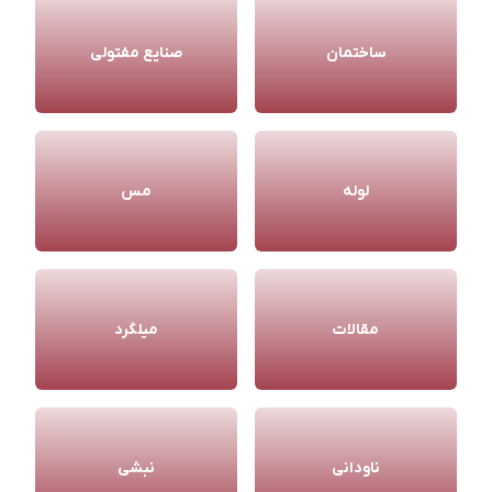
ساختمان
صنایع مفتولی
لوله
مس
مقالات
میلگرد
ناودانی
نبشی