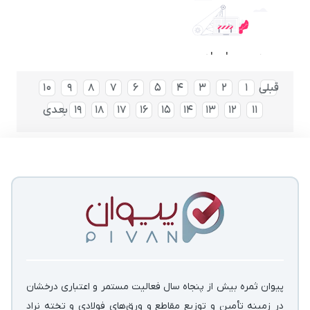
قبلی
1
2
3
4
5
6
7
8
9
10
11
12
13
14
15
16
17
18
19
بعدی
پیوان ثمره بیش از پنجاه سال فعالیت مستمر و اعتباری درخشان
در زمینه‌ تأمین و توزیع مقاطع و ورق‌های فولادی و تخته نراد