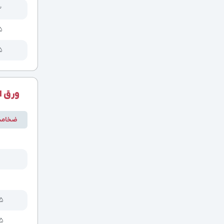
۲
۵
۵
ورق اس
ضخام
/۵
/۵