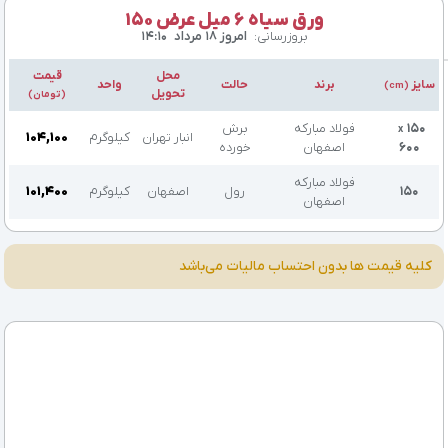
ورق سیاه 6 میل عرض 150
بروزرسانی:
امروز ۱۸ مرداد
۱۴:۱۰
محل
قیمت
سایز
برند
حالت
واحد
(cm)
تحویل
(تومان)
۱۵۰
فولاد مبارکه
برش
x
انبار تهران
کیلوگرم
۱۰۴,۱۰۰
۶۰۰
اصفهان
خورده
فولاد مبارکه
۱۵۰
رول
اصفهان
کیلوگرم
۱۰۱,۴۰۰
اصفهان
کلیه قیمت ها بدون احتساب مالیات می‌باشد