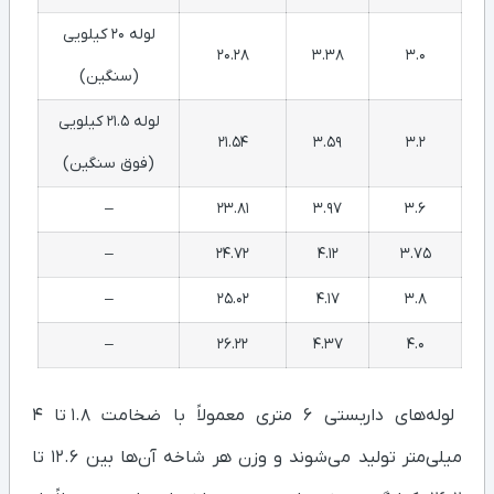
لوله ۲۰ کیلویی
20.28
3.38
3.0
(سنگین)
لوله ۲۱.۵ کیلویی
21.54
3.59
3.2
(فوق سنگین)
–
23.81
3.97
3.6
–
24.72
4.12
3.75
–
25.02
4.17
3.8
–
26.22
4.37
4.0
لوله‌های داربستی ۶ متری معمولاً با ضخامت ۱.۸ تا ۴
میلی‌متر تولید می‌شوند و وزن هر شاخه آن‌ها بین ۱۲.۶ تا