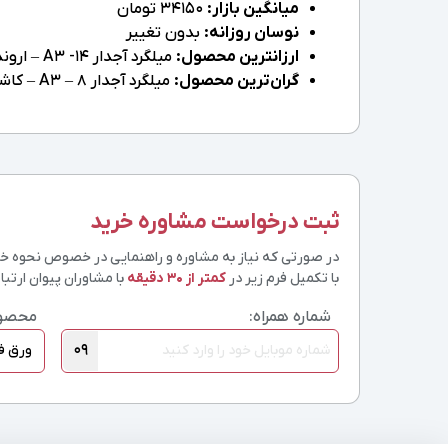
میانگین بازار:
34150 تومان
نوسان روزانه:
بدون تغییر
ارزانترین محصول:
میلگرد آجدار 14- A3 – اروند- 12 متری
گران‌ترین محصول:
میلگرد آجدار 8 – A3 – کاشان – 12 متری
ثبت درخواست مشاوره خرید
در صورتی که نیاز به مشاوره و راهنمایی در خصوص نحوه خرید
با تکمیل فرم زیر در
کمتر از 30 دقیقه
با مشاوران پیوان ارتباط
شماره همراه:
محصو
09