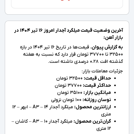
آخرین وضعیت قیمت میلگرد آجدار امروز ۱۶ تیر ۱۴۰۴ در
بازار آهن:
به گزارش پیوان
، قیمت‌ها در تاریخ ۱۶ تیر ۱۴۰۴ در بازه
32500 تا 37700 تومان قرار دارد که نسبت به هفته
گذشته افت 0.28 درصدی داشته است.
جزئیات معاملات بازار:
حداقل قیمت:
32500 تومان
حداکثر قیمت:
37700 تومان
میانگین بازار:
35100 تومان
نوسان روزانه:
100 تومان نزولی
ارزانترین محصول:
میلگرد آجدار 14 – A3 – ابهر – 12
متری
گران‌ترین محصول:
میلگرد آجدار 10 – A3 – کاشان –
12 متری