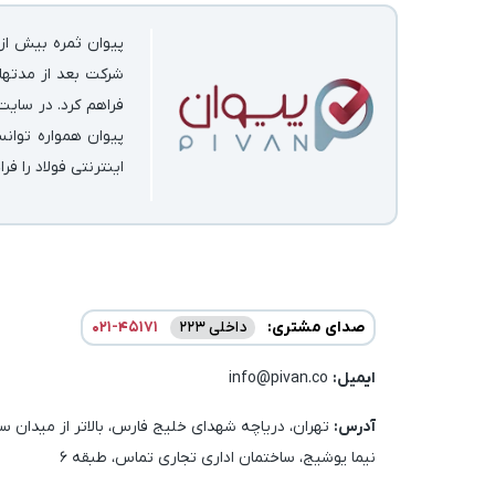
پیوان ثمره بیش از 
شرکت بعد از مدتها 
فراهم کرد. در سایت
پیوان همواره توان
اینترنتی فولاد را فر
صدای مشتری:
داخلی 223
021-45171
ایمیل:‌
info@pivan.co
آدرس:
تهران، دریاچه شهدای خلیج فارس، بالاتر از میدان سا
نیما یوشیج، ساختمان اداری تجاری تماس، طبقه 6