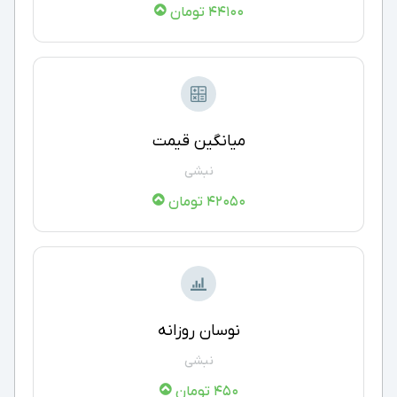
44100 تومان
میانگین قیمت
نبشی
42050 تومان
نوسان روزانه
نبشی
450 تومان