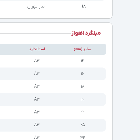
۱۸
انبار تهران
میلگرد اهواز
سایز
استاندارد
(mm)
A3
۱۴
A3
۱۶
A3
۱۸
A3
۲۰
A3
۲۲
A3
۲۵
A3
۳۲