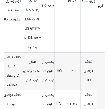
ورق سیاه
2 تا 15
–
ASTM
خودروسازی با
گرم
2,500,000
A365-93,
استحکام و
EN10051-91,
مقاومت بالا
JIS G3132-
90, DIN 1543
و غیره
کلاف فولادی
کلاف
بخشی از
همان
نازک برای
فولادی
2
HG1
ظرفیت
استانداردهای
کاربردهای
HG1
نورد گرم
نورد گرم
مختلف
کلاف
بخشی از
کلاف فولادی
فولادی
2.5 تا 6
HG2
ظرفیت
–
متوسط