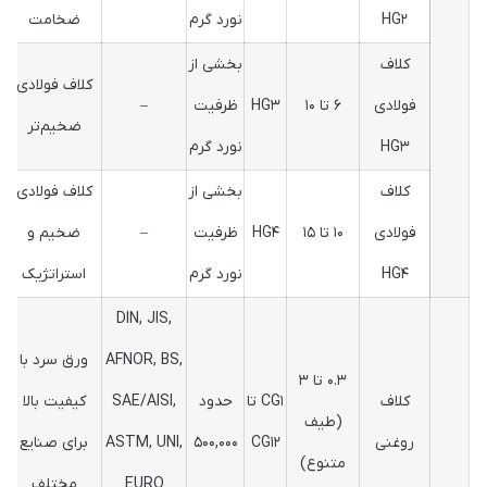
HG2
نورد گرم
ضخامت
کلاف
بخشی از
کلاف فولادی
فولادی
6 تا 10
HG3
ظرفیت
–
ضخیم‌تر
HG3
نورد گرم
کلاف
بخشی از
کلاف فولادی
فولادی
10 تا 15
HG4
ظرفیت
–
ضخیم و
HG4
نورد گرم
استراتژیک
DIN, JIS,
AFNOR, BS,
ورق سرد با
0.3 تا 3
کلاف
CG1 تا
حدود
SAE/AISI,
کیفیت بالا
(طیف
روغنی
CG12
500,000
ASTM, UNI,
برای صنایع
متنوع)
EURO
مختلف