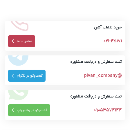
خرید تلفنی آهن
021-45171
تماس با ما
ثبت سفارش و دریافت مشاوره
@pivan_company
گفت‌وگو در تلگرام
ثبت سفارش و دریافت مشاوره
09053574144
گفت‌وگو در واتس‌اپ