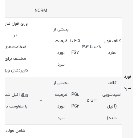
NORM
ورق فول هارد
بخشی از
در
کلاف فول
FG1 تا
ظرفیت
0.28 تا 3.3
–
ضخامت‌های
هارد
FG7
نورد
مختلف برای
سرد
کاربردهای ویژه
نورد
کلاف
بخشی از
سرد
اسیدشویی
PG1,
ظرفیت
ورق آنیل شده
2 تا 5
–
(آنيل
PG2
نورد
با مقاومت بالا
شده)
سرد
شامل فولاد