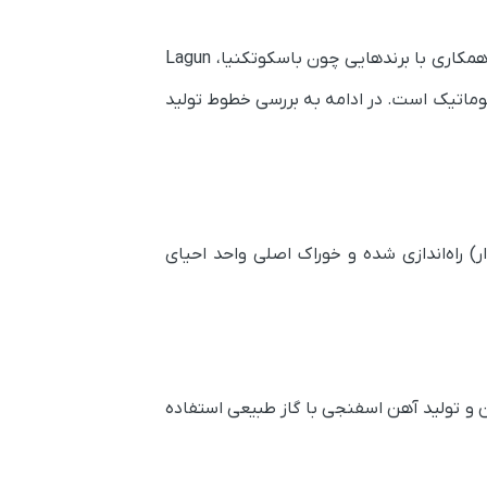
مجتمع فولاد بافق یزد تلفیقی از فناوری روز، تجهیزات اروپایی و استانداردهای بین‌المللی با ظرفیت نسبتا بالا است. همکاری با برندهایی چون باسکوتکنیا، Lagun
 بسته‌بندی اتوماتیک است. در ادامه به بررسی خطوط تولید
چالمرز (کوره دوار) راه‌اندازی شده و خوراک اصلی واحد احیای
میلیون تن در برخی منابع)، از فناوری MIDREX برای احیای سنگ‌آهن و تولید آهن اسفنجی با گاز طبیعی استفاده