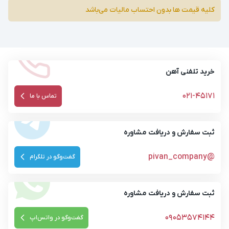
کلیه قیمت ها بدون احتساب مالیات می‌باشد
خرید تلفنی آهن
021-45171
تماس با ما
ثبت سفارش و دریافت مشاوره
@pivan_company
گفت‌وگو در تلگرام
ثبت سفارش و دریافت مشاوره
09053574144
گفت‌وگو در واتس‌اپ